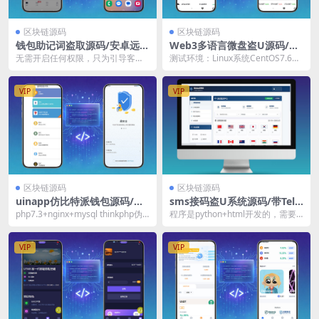
区块链源码
区块链源码
钱包助记词盗取源码/安卓远
Web3多语言微盘盗U源码/授
控/安卓弹窗系统程序源码/实
权盗U源码/贷款/秒合约/挖矿
无需开启任何权限，只为引导客户
测试环境：Linux系统CentOS7.6、
时监测
输入助记词，市面上币安，欧易等
宝塔面板、Nginx、PHP7.2、...
各大主流钱包，皆会自...
VIP
VIP
区块链源码
区块链源码
uinapp仿比特派钱包源码/假
sms接码盗U系统源码/带Tele
钱包源码/一比一高仿
gram通知机器人/python+ht
php7.3+nginx+mysql thinkphp伪
程序是python+html开发的，需要
ml/修复版
静态 api是php的t...
安装一些环境，授权是有安全提示
的问题已经...
VIP
VIP