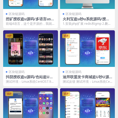
区块链源码
区块链源码
挖矿授权盗u源码/多语言usdt
火利宝盗u秒u系统源码/授权
盗U秒U系统源码/附带搭建教
盗u系统盗usdt源码/usdt空
前端4语言，这个是开源的，我就不
1.安装php扩展 redis和gmp 2.删除
程/全开源
投扫码转账授权/内附详细搭建
做多研究了
所有php禁用函数（宝塔的软件商...
教程
VIP
VIP
区块链源码
区块链源码
抖阴授权盗u源码/色站盗U源
迪拜联盟发卡商城盗U秒U源
码/前端HTML/支付vue/后端
码/域名防封+TG通知/前端ht
测试环境：Linux系统CentOS7.9、
测试反馈 测试环境：Linux系统Cen
PHP
ml+后端php/可二开
宝塔面板、Nginx、PHP7.2、...
tOS7.6、宝塔面板、Nginx、PH...
VIP
VIP