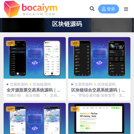
登录
区块链源码
VIP
VIP
交易所源码
区块链源码
交易所源码
区块链源码
全开源股票交易系统源码｜A
区块链综合交易系统源码｜数
股、港股、美股、韩股、印股
字货币＋股票＋ETF＋外汇撮
功能介绍： 前台功能： 1、交易模
一、市场交易功能 加密货币：支持
＋新股申购＋两融双融＋大宗
合交易平台｜AI量化交易完整
式 （限价+市价；自定义买入、卖
（BTC）、（ETH）、ADA、LTC）
交易平台
版
出交割周期） ...
等多种主...
VIP
VIP